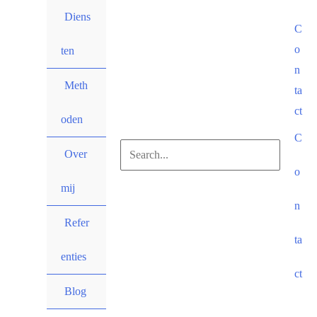
Ga
Diens
C
naar
o
de
ten
n
inhoud
Meth
ta
ct
oden
C
Zoek
Over
o
naar:
mij
Zoeken
n
Refer
ta
enties
ct
Blog