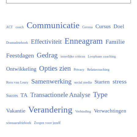
naar:
Communicatie
Cursus
Doel
ACT
coach
Corona
Enneagram
Effectiviteit
Familie
Dramadriehoek
Gedrag
Feestdagen
innerlijke criticus
Loopbaan coaching
Opties zien
Ontwikkeling
Privacy
Relatiecoaching
Samenwerking
stress
Starten
Roos van Leary
social media
Type
Transactionele Analyse
TA
Succes
Verandering
Vakantie
Verwachtingen
Verbinding
winnaarsdriehoek
Zorgen voor jezelf